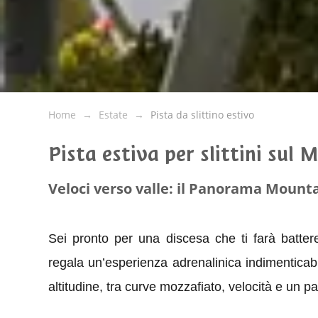
Home
Estate
Pista da slittino estivo
Pista estiva per slittini sul
Veloci verso valle: il Panorama Mount
Sei pronto per una discesa che ti farà batter
regala un’esperienza adrenalinica indimenticabi
altitudine, tra curve mozzafiato, velocità e un p