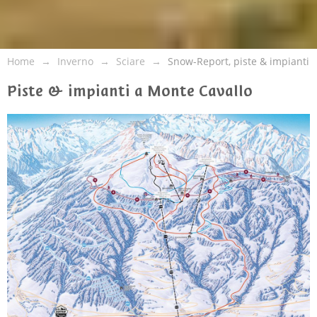
Home
Inverno
Sciare
Snow-Report, piste & impianti
Piste & impianti a Monte Cavallo