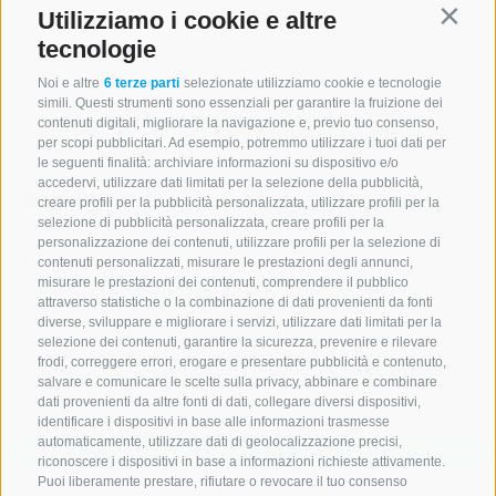
Dettagli
Utilizziamo i cookie e altre
Contin
tecnologie
Panorama - Telemix 6/8
Tipo:
Noi e altre
Telemix
6 terze parti
selezionate utilizziamo cookie e tecnologie
simili. Questi strumenti sono essenziali per garantire la fruizione dei
Lunghezza:
790,0 m
contenuti digitali, migliorare la navigazione e, previo tuo consenso,
per scopi pubblicitari. Ad esempio, potremmo utilizzare i tuoi dati per
le seguenti finalità: archiviare informazioni su dispositivo e/o
accedervi, utilizzare dati limitati per la selezione della pubblicità,
Stock
creare profili per la pubblicità personalizzata, utilizzare profili per la
selezione di pubblicità personalizzata, creare profili per la
Tipo:
Seggiovia
personalizzazione dei contenuti, utilizzare profili per la selezione di
Lunghezza:
1,0 km
contenuti personalizzati, misurare le prestazioni degli annunci,
misurare le prestazioni dei contenuti, comprendere il pubblico
attraverso statistiche o la combinazione di dati provenienti da fonti
diverse, sviluppare e migliorare i servizi, utilizzare dati limitati per la
selezione dei contenuti, garantire la sicurezza, prevenire e rilevare
frodi, correggere errori, erogare e presentare pubblicità e contenuto,
salvare e comunicare le scelte sulla privacy, abbinare e combinare
dati provenienti da altre fonti di dati, collegare diversi dispositivi,
Montecavallo
identificare i dispositivi in base alle informazioni trasmesse
automaticamente, utilizzare dati di geolocalizzazione precisi,
Piste da slittino
riconoscere i dispositivi in base a informazioni richieste attivamente.
Puoi liberamente prestare, rifiutare o revocare il tuo consenso
Monte Cavallo Mountain Coaster