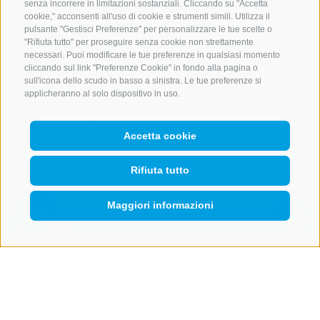
senza incorrere in limitazioni sostanziali. Cliccando su "Accetta
Lunghezza:
1,0 km
cookie," acconsenti all'uso di cookie e strumenti simili. Utilizza il
pulsante "Gestisci Preferenze" per personalizzare le tue scelte o
Dislivello:
273 m
"Rifiuta tutto" per proseguire senza cookie non strettamente
Dettagli
necessari. Puoi modificare le tue preferenze in qualsiasi momento
cliccando sul link "Preferenze Cookie" in fondo alla pagina o
Pista da slittino a Monte Cavallo
sull'icona dello scudo in basso a sinistra. Le tue preferenze si
applicheranno al solo dispositivo in uso.
Lunghezza:
10,0 km
Dislivello:
910 m
Accetta cookie
Dettagli
Rifiuta tutto
Maggiori informazioni
QUICKLINK
Webcams