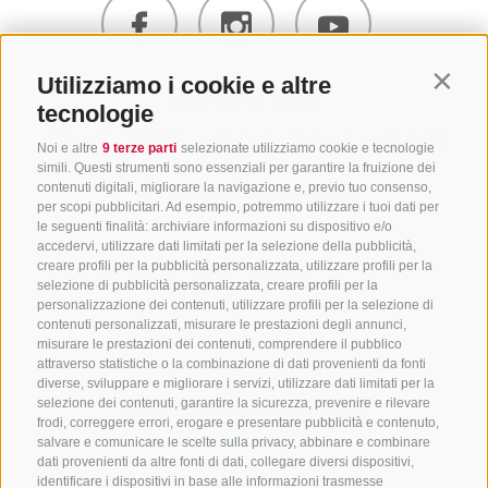
Utilizziamo i cookie e altre
Contin
CONTATTACI
tecnologie
+39 0472 765325
/
+39 0472 760608
/
+39 0472
Noi e altre
9 terze parti
selezionate utilizziamo cookie e tecnologie
632372
simili. Questi strumenti sono essenziali per garantire la fruizione dei
contenuti digitali, migliorare la navigazione e, previo tuo consenso,
info@sterzing-ratschings.it
per scopi pubblicitari. Ad esempio, potremmo utilizzare i tuoi dati per
le seguenti finalità: archiviare informazioni su dispositivo e/o
accedervi, utilizzare dati limitati per la selezione della pubblicità,
creare profili per la pubblicità personalizzata, utilizzare profili per la
NEWSLETTER
selezione di pubblicità personalizzata, creare profili per la
personalizzazione dei contenuti, utilizzare profili per la selezione di
contenuti personalizzati, misurare le prestazioni degli annunci,
Rimani aggiornato sulle nostre offerte
misurare le prestazioni dei contenuti, comprendere il pubblico
attraverso statistiche o la combinazione di dati provenienti da fonti
diverse, sviluppare e migliorare i servizi, utilizzare dati limitati per la
selezione dei contenuti, garantire la sicurezza, prevenire e rilevare
frodi, correggere errori, erogare e presentare pubblicità e contenuto,
salvare e comunicare le scelte sulla privacy, abbinare e combinare
dati provenienti da altre fonti di dati, collegare diversi dispositivi,
identificare i dispositivi in base alle informazioni trasmesse