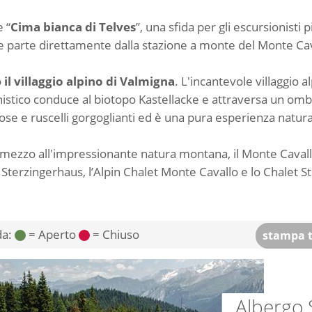
e “
Cima bianca di Telves
”, una sfida per gli escursionist
ni e parte direttamente dalla stazione a monte del Monte Ca
o
il villaggio alpino di Valmigna
. L'incantevole villaggio 
sionistico conduce al biotopo Kastellacke e attraversa un omb
ose e ruscelli gorgoglianti ed è una pura esperienza natural
in mezzo all'impressionante natura montana, il Monte Caval
gio Sterzingerhaus, l’Alpin Chalet Monte Cavallo e lo Chalet S
da:
= Aperto
= Chiuso
stampa t
Albergo 