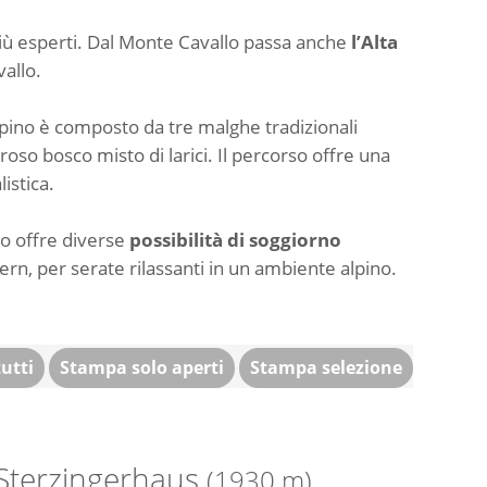
i più esperti. Dal Monte Cavallo passa anche
l’Alta
vallo.
alpino è composto da tre malghe tradizionali
roso bosco misto di larici. Il percorso offre una
istica.
lo offre diverse
possibilità di soggiorno
tern, per serate rilassanti in un ambiente alpino.
utti
Stampa solo aperti
Stampa selezione
Sterzingerhaus
(1930 m)