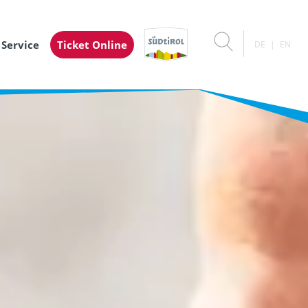
 Service
Ticket Online
DE
EN