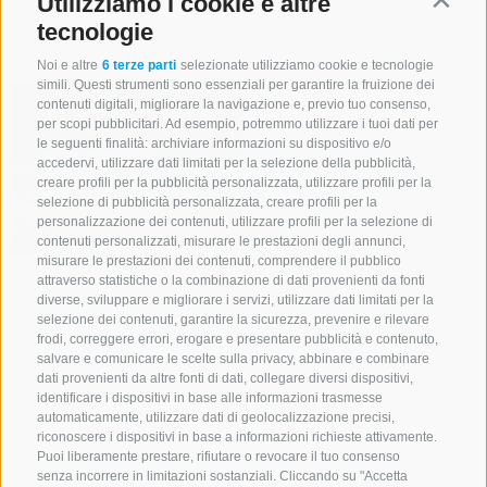
Utilizziamo i cookie e altre
Contin
dettagli
tecnologie
Noi e altre
6 terze parti
selezionate utilizziamo cookie e tecnologie
simili. Questi strumenti sono essenziali per garantire la fruizione dei
contenuti digitali, migliorare la navigazione e, previo tuo consenso,
Malga
per scopi pubblicitari. Ad esempio, potremmo utilizzare i tuoi dati per
le seguenti finalità: archiviare informazioni su dispositivo e/o
Jörgnerkaser
accedervi, utilizzare dati limitati per la selezione della pubblicità,
creare profili per la pubblicità personalizzata, utilizzare profili per la
Valmigna
selezione di pubblicità personalizzata, creare profili per la
personalizzazione dei contenuti, utilizzare profili per la selezione di
contenuti personalizzati, misurare le prestazioni degli annunci,
(1814 m)
misurare le prestazioni dei contenuti, comprendere il pubblico
attraverso statistiche o la combinazione di dati provenienti da fonti
diverse, sviluppare e migliorare i servizi, utilizzare dati limitati per la
Mostra sulla
selezione dei contenuti, garantire la sicurezza, prevenire e rilevare
mappa
frodi, correggere errori, erogare e presentare pubblicità e contenuto,
salvare e comunicare le scelte sulla privacy, abbinare e combinare
Orari di apertura:
dati provenienti da altre fonti di dati, collegare diversi dispositivi,
identificare i dispositivi in base alle informazioni trasmesse
Estate
05/06 - fine
automaticamente, utilizzare dati di geolocalizzazione precisi,
settembre 2026
riconoscere i dispositivi in base a informazioni richieste attivamente.
Inverno
chiusa
Puoi liberamente prestare, rifiutare o revocare il tuo consenso
senza incorrere in limitazioni sostanziali. Cliccando su "Accetta