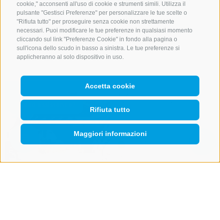
Luogo
39049 Vallming
cookie," acconsenti all'uso di cookie e strumenti simili. Utilizza il
Cellulare
+39 333
pulsante "Gestisci Preferenze" per personalizzare le tue scelte o
"Rifiuta tutto" per proseguire senza cookie non strettamente
2259558
necessari. Puoi modificare le tue preferenze in qualsiasi momento
cliccando sul link "Preferenze Cookie" in fondo alla pagina o
dettagli
sull'icona dello scudo in basso a sinistra. Le tue preferenze si
applicheranno al solo dispositivo in uso.
Accetta cookie
Malga Kuhalm
Rifiuta tutto
(1897 m)
Maggiori informazioni
Mostra sulla
Mostra
ricerca
QUICKLINK
mappa
Orari di apertura:
Estate
15/05 - ottobre
2026 (Orario
prolungato il lunedì e il