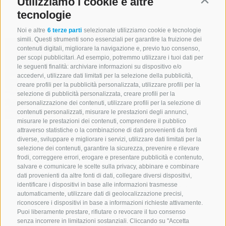
Utilizziamo i cookie e altre
Contin
dettagli
tecnologie
Noi e altre
6 terze parti
selezionate utilizziamo cookie e tecnologie
simili. Questi strumenti sono essenziali per garantire la fruizione dei
contenuti digitali, migliorare la navigazione e, previo tuo consenso,
Malga
per scopi pubblicitari. Ad esempio, potremmo utilizzare i tuoi dati per
le seguenti finalità: archiviare informazioni su dispositivo e/o
Jörgnerkaser
accedervi, utilizzare dati limitati per la selezione della pubblicità,
creare profili per la pubblicità personalizzata, utilizzare profili per la
Valmigna
selezione di pubblicità personalizzata, creare profili per la
personalizzazione dei contenuti, utilizzare profili per la selezione di
contenuti personalizzati, misurare le prestazioni degli annunci,
(1814 m)
misurare le prestazioni dei contenuti, comprendere il pubblico
attraverso statistiche o la combinazione di dati provenienti da fonti
diverse, sviluppare e migliorare i servizi, utilizzare dati limitati per la
Mostra sulla
selezione dei contenuti, garantire la sicurezza, prevenire e rilevare
mappa
frodi, correggere errori, erogare e presentare pubblicità e contenuto,
salvare e comunicare le scelte sulla privacy, abbinare e combinare
Orari di apertura:
dati provenienti da altre fonti di dati, collegare diversi dispositivi,
identificare i dispositivi in base alle informazioni trasmesse
Estate
05/06 - fine
automaticamente, utilizzare dati di geolocalizzazione precisi,
settembre 2026
riconoscere i dispositivi in base a informazioni richieste attivamente.
Inverno
chiusa
Puoi liberamente prestare, rifiutare o revocare il tuo consenso
senza incorrere in limitazioni sostanziali. Cliccando su "Accetta