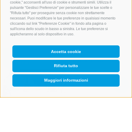
Luogo
39049 Vallming
cookie," acconsenti all'uso di cookie e strumenti simili. Utilizza il
Cellulare
+39 333
pulsante "Gestisci Preferenze" per personalizzare le tue scelte o
"Rifiuta tutto" per proseguire senza cookie non strettamente
2259558
necessari. Puoi modificare le tue preferenze in qualsiasi momento
cliccando sul link "Preferenze Cookie" in fondo alla pagina o
dettagli
sull'icona dello scudo in basso a sinistra. Le tue preferenze si
applicheranno al solo dispositivo in uso.
Accetta cookie
Malga Kuhalm
Rifiuta tutto
(1897 m)
Maggiori informazioni
Mostra sulla
Mostra
ricerca
QUICKLINK
mappa
Orari di apertura:
Estate
15/05 - ottobre
2026 (Orario
prolungato il lunedì e il