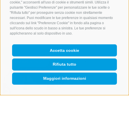
Luogo
39049 Vallming
cookie," acconsenti all'uso di cookie e strumenti simili. Utilizza il
Cellulare
+39 333
pulsante "Gestisci Preferenze" per personalizzare le tue scelte o
"Rifiuta tutto" per proseguire senza cookie non strettamente
2259558
necessari. Puoi modificare le tue preferenze in qualsiasi momento
cliccando sul link "Preferenze Cookie" in fondo alla pagina o
dettagli
sull'icona dello scudo in basso a sinistra. Le tue preferenze si
applicheranno al solo dispositivo in uso.
Accetta cookie
Malga Kuhalm
Rifiuta tutto
(1897 m)
Maggiori informazioni
Mostra sulla
Mostra
ricerca
QUICKLINK
mappa
Orari di apertura:
Estate
15/05 - ottobre
2026 (Orario
prolungato il lunedì e il