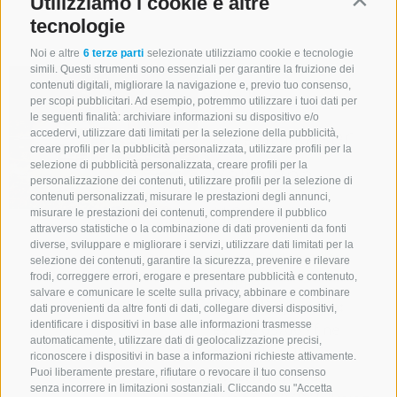
Utilizziamo i cookie e altre
Contin
dettagli
tecnologie
Noi e altre
6 terze parti
selezionate utilizziamo cookie e tecnologie
simili. Questi strumenti sono essenziali per garantire la fruizione dei
contenuti digitali, migliorare la navigazione e, previo tuo consenso,
Malga
per scopi pubblicitari. Ad esempio, potremmo utilizzare i tuoi dati per
le seguenti finalità: archiviare informazioni su dispositivo e/o
Jörgnerkaser
accedervi, utilizzare dati limitati per la selezione della pubblicità,
creare profili per la pubblicità personalizzata, utilizzare profili per la
Valmigna
selezione di pubblicità personalizzata, creare profili per la
personalizzazione dei contenuti, utilizzare profili per la selezione di
contenuti personalizzati, misurare le prestazioni degli annunci,
(1814 m)
misurare le prestazioni dei contenuti, comprendere il pubblico
attraverso statistiche o la combinazione di dati provenienti da fonti
diverse, sviluppare e migliorare i servizi, utilizzare dati limitati per la
Mostra sulla
selezione dei contenuti, garantire la sicurezza, prevenire e rilevare
mappa
frodi, correggere errori, erogare e presentare pubblicità e contenuto,
salvare e comunicare le scelte sulla privacy, abbinare e combinare
Orari di apertura:
dati provenienti da altre fonti di dati, collegare diversi dispositivi,
identificare i dispositivi in base alle informazioni trasmesse
Estate
05/06 - fine
automaticamente, utilizzare dati di geolocalizzazione precisi,
settembre 2026
riconoscere i dispositivi in base a informazioni richieste attivamente.
Inverno
chiusa
Puoi liberamente prestare, rifiutare o revocare il tuo consenso
senza incorrere in limitazioni sostanziali. Cliccando su "Accetta