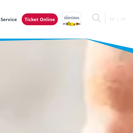
 Service
Ticket Online
DE
EN