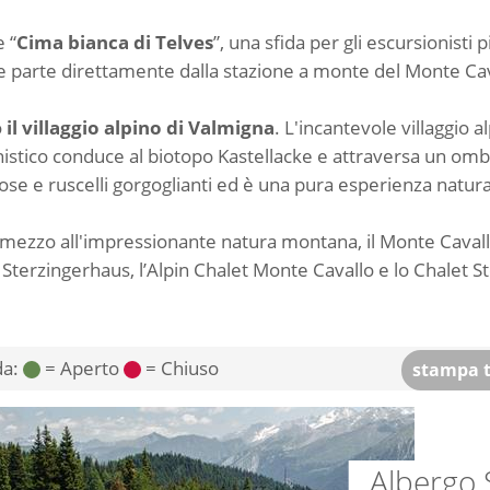
e “
Cima bianca di Telves
”, una sfida per gli escursionist
ni e parte direttamente dalla stazione a monte del Monte Ca
o
il villaggio alpino di Valmigna
. L'incantevole villaggio 
sionistico conduce al biotopo Kastellacke e attraversa un omb
ose e ruscelli gorgoglianti ed è una pura esperienza natural
in mezzo all'impressionante natura montana, il Monte Caval
gio Sterzingerhaus, l’Alpin Chalet Monte Cavallo e lo Chalet S
da:
= Aperto
= Chiuso
stampa t
Albergo 