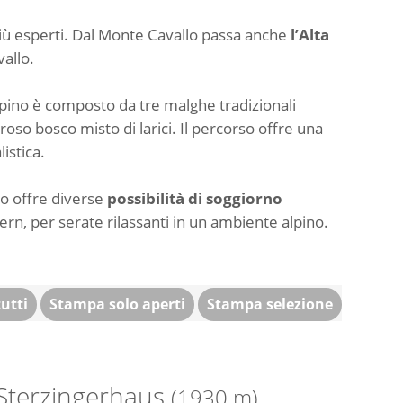
i più esperti. Dal Monte Cavallo passa anche
l’Alta
vallo.
alpino è composto da tre malghe tradizionali
roso bosco misto di larici. Il percorso offre una
istica.
lo offre diverse
possibilità di soggiorno
tern, per serate rilassanti in un ambiente alpino.
utti
Stampa solo aperti
Stampa selezione
Sterzingerhaus
(1930 m)