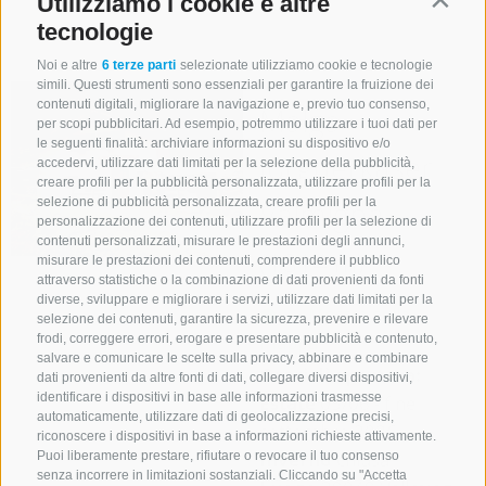
Utilizziamo i cookie e altre
Contin
dettagli
tecnologie
Noi e altre
6 terze parti
selezionate utilizziamo cookie e tecnologie
simili. Questi strumenti sono essenziali per garantire la fruizione dei
contenuti digitali, migliorare la navigazione e, previo tuo consenso,
Malga
per scopi pubblicitari. Ad esempio, potremmo utilizzare i tuoi dati per
le seguenti finalità: archiviare informazioni su dispositivo e/o
Jörgnerkaser
accedervi, utilizzare dati limitati per la selezione della pubblicità,
creare profili per la pubblicità personalizzata, utilizzare profili per la
Valmigna
selezione di pubblicità personalizzata, creare profili per la
personalizzazione dei contenuti, utilizzare profili per la selezione di
contenuti personalizzati, misurare le prestazioni degli annunci,
(1814 m)
misurare le prestazioni dei contenuti, comprendere il pubblico
attraverso statistiche o la combinazione di dati provenienti da fonti
diverse, sviluppare e migliorare i servizi, utilizzare dati limitati per la
Mostra sulla
selezione dei contenuti, garantire la sicurezza, prevenire e rilevare
mappa
frodi, correggere errori, erogare e presentare pubblicità e contenuto,
salvare e comunicare le scelte sulla privacy, abbinare e combinare
Orari di apertura:
dati provenienti da altre fonti di dati, collegare diversi dispositivi,
identificare i dispositivi in base alle informazioni trasmesse
Estate
05/06 - fine
automaticamente, utilizzare dati di geolocalizzazione precisi,
settembre 2026
riconoscere i dispositivi in base a informazioni richieste attivamente.
Inverno
chiusa
Puoi liberamente prestare, rifiutare o revocare il tuo consenso
senza incorrere in limitazioni sostanziali. Cliccando su "Accetta