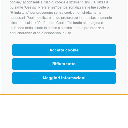
Luogo
39049 Vallming
cookie," acconsenti all'uso di cookie e strumenti simili. Utilizza il
Cellulare
+39 333
pulsante "Gestisci Preferenze" per personalizzare le tue scelte o
"Rifiuta tutto" per proseguire senza cookie non strettamente
2259558
necessari. Puoi modificare le tue preferenze in qualsiasi momento
cliccando sul link "Preferenze Cookie" in fondo alla pagina o
dettagli
sull'icona dello scudo in basso a sinistra. Le tue preferenze si
applicheranno al solo dispositivo in uso.
Accetta cookie
Malga Kuhalm
Rifiuta tutto
(1897 m)
Maggiori informazioni
Mostra sulla
Mostra
ricerca
QUICKLINK
mappa
Orari di apertura:
Estate
15/05 - ottobre
2026 (Orario
prolungato il lunedì e il