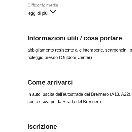
Difficoltà: media
Partecipanti: min. 3 e mass. 10 persone
leggi di più
Termine d'iscrizione: entro lunedì ore 17.00
Informazioni utili / cosa portare
abbigliamento resistente alle intemperie, scarponcini, 
noleggio presso l'Outdoor Center)
Come arrivarci
In auto: uscita dall'autostrada del Brennero (A13, A22),
successiva per la Strada del Brennero
Iscrizione