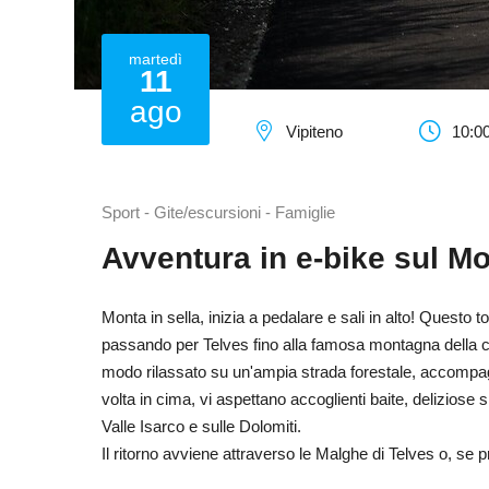
martedì
11
ago
Vipiteno
10:00
Sport - Gite/escursioni - Famiglie
Avventura in e-bike sul M
Monta in sella, inizia a pedalare e sali in alto! Questo 
passando per Telves fino alla famosa montagna della citt
modo rilassato su un'ampia strada forestale, accompagna
volta in cima, vi aspettano accoglienti baite, deliziose 
Valle Isarco e sulle Dolomiti.
Il ritorno avviene attraverso le Malghe di Telves o, se pre