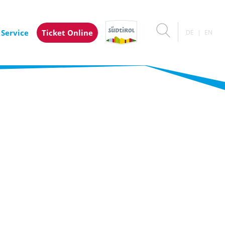
 Service
Ticket Online
DE
EN