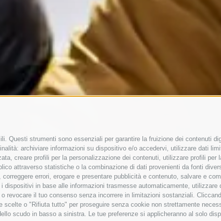
i. Questi strumenti sono essenziali per garantire la fruizione dei contenuti dig
nalità: archiviare informazioni su dispositivo e/o accedervi, utilizzare dati limita
zata, creare profili per la personalizzazione dei contenuti, utilizzare profili pe
co attraverso statistiche o la combinazione di dati provenienti da fonti diverse, 
di, correggere errori, erogare e presentare pubblicità e contenuto, salvare e co
care i dispositivi in base alle informazioni trasmesse automaticamente, utilizzare
e o revocare il tuo consenso senza incorrere in limitazioni sostanziali. Clicca
 tue scelte o "Rifiuta tutto" per proseguire senza cookie non strettamente nece
dello scudo in basso a sinistra. Le tue preferenze si applicheranno al solo disp