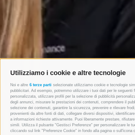
Utilizziamo i cookie e altre tecnologie
Noi e altre
6 terze parti
selezionate utilizziamo cookie e tecnologie simil
pubblicitari. Ad esempio, potremmo utilizzare i tuoi dati per le seguenti fi
personalizzata, utilizzare profili per la selezione di pubblicità personaliz
degli annunci, misurare le prestazioni dei contenuti, comprendere il pubbli
selezione dei contenuti, garantire la sicurezza, prevenire e rilevare fro
provenienti da altre fonti di dati, collegare diversi dispositivi, identifi
a informazioni richieste attivamente. Puoi liberamente prestare, rifiutar
simili. Utilizza il pulsante "Gestisci Preferenze" per personalizzare le
cliccando sul link "Preferenze Cookie" in fondo alla pagina o sull'icona 