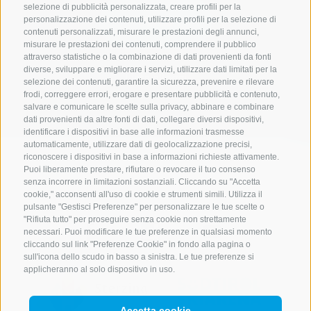
selezione di pubblicità personalizzata, creare profili per la
Cerca
personalizzazione dei contenuti, utilizzare profili per la selezione di
contenuti personalizzati, misurare le prestazioni degli annunci,
misurare le prestazioni dei contenuti, comprendere il pubblico
attraverso statistiche o la combinazione di dati provenienti da fonti
diverse, sviluppare e migliorare i servizi, utilizzare dati limitati per la
Lista alloggi
selezione dei contenuti, garantire la sicurezza, prevenire e rilevare
frodi, correggere errori, erogare e presentare pubblicità e contenuto,
salvare e comunicare le scelte sulla privacy, abbinare e combinare
dati provenienti da altre fonti di dati, collegare diversi dispositivi,
identificare i dispositivi in base alle informazioni trasmesse
automaticamente, utilizzare dati di geolocalizzazione precisi,
riconoscere i dispositivi in base a informazioni richieste attivamente.
Puoi liberamente prestare, rifiutare o revocare il tuo consenso
senza incorrere in limitazioni sostanziali. Cliccando su "Accetta
cookie," acconsenti all'uso di cookie e strumenti simili. Utilizza il
pulsante "Gestisci Preferenze" per personalizzare le tue scelte o
"Rifiuta tutto" per proseguire senza cookie non strettamente
necessari. Puoi modificare le tue preferenze in qualsiasi momento
cliccando sul link "Preferenze Cookie" in fondo alla pagina o
sull'icona dello scudo in basso a sinistra. Le tue preferenze si
applicheranno al solo dispositivo in uso.
Accetta cookie