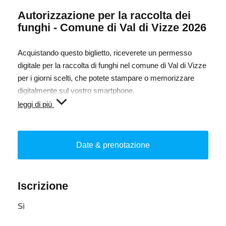
Autorizzazione per la raccolta dei
funghi - Comune di Val di Vizze 2026
Acquistando questo biglietto, riceverete un permesso
digitale per la raccolta di funghi nel comune di Val di Vizze
per i giorni scelti, che potete stampare o memorizzare
digitalmente sul vostro smartphone.
leggi di più
In caso di controllo da parte della guardia forestale, è
necessario presentare questo documento insieme alla
carta d'identità.
Date & prenotazione
Tassa ai sensi dell'articolo 6 della legge provinciale del 19
giugno 1991, n. 18.
Iscrizione
Sì