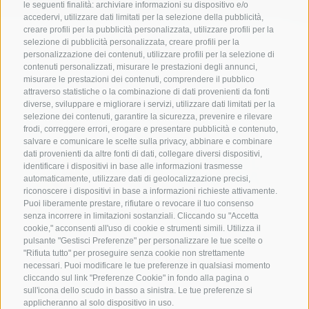
le seguenti finalità: archiviare informazioni su dispositivo e/o
accedervi, utilizzare dati limitati per la selezione della pubblicità,
creare profili per la pubblicità personalizzata, utilizzare profili per la
selezione di pubblicità personalizzata, creare profili per la
personalizzazione dei contenuti, utilizzare profili per la selezione di
contenuti personalizzati, misurare le prestazioni degli annunci,
misurare le prestazioni dei contenuti, comprendere il pubblico
attraverso statistiche o la combinazione di dati provenienti da fonti
diverse, sviluppare e migliorare i servizi, utilizzare dati limitati per la
selezione dei contenuti, garantire la sicurezza, prevenire e rilevare
frodi, correggere errori, erogare e presentare pubblicità e contenuto,
salvare e comunicare le scelte sulla privacy, abbinare e combinare
dati provenienti da altre fonti di dati, collegare diversi dispositivi,
identificare i dispositivi in base alle informazioni trasmesse
automaticamente, utilizzare dati di geolocalizzazione precisi,
riconoscere i dispositivi in base a informazioni richieste attivamente.
Puoi liberamente prestare, rifiutare o revocare il tuo consenso
CONTATTACI
senza incorrere in limitazioni sostanziali. Cliccando su "Accetta
cookie," acconsenti all'uso di cookie e strumenti simili. Utilizza il
+39 0472 765 521
pulsante "Gestisci Preferenze" per personalizzare le tue scelte o
"Rifiuta tutto" per proseguire senza cookie non strettamente
info@montecavallo.com
necessari. Puoi modificare le tue preferenze in qualsiasi momento
cliccando sul link "Preferenze Cookie" in fondo alla pagina o
sull'icona dello scudo in basso a sinistra. Le tue preferenze si
applicheranno al solo dispositivo in uso.