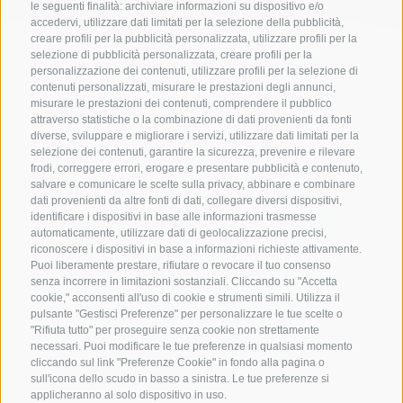
le seguenti finalità: archiviare informazioni su dispositivo e/o
accedervi, utilizzare dati limitati per la selezione della pubblicità,
creare profili per la pubblicità personalizzata, utilizzare profili per la
selezione di pubblicità personalizzata, creare profili per la
personalizzazione dei contenuti, utilizzare profili per la selezione di
contenuti personalizzati, misurare le prestazioni degli annunci,
misurare le prestazioni dei contenuti, comprendere il pubblico
attraverso statistiche o la combinazione di dati provenienti da fonti
diverse, sviluppare e migliorare i servizi, utilizzare dati limitati per la
selezione dei contenuti, garantire la sicurezza, prevenire e rilevare
frodi, correggere errori, erogare e presentare pubblicità e contenuto,
salvare e comunicare le scelte sulla privacy, abbinare e combinare
dati provenienti da altre fonti di dati, collegare diversi dispositivi,
identificare i dispositivi in base alle informazioni trasmesse
automaticamente, utilizzare dati di geolocalizzazione precisi,
riconoscere i dispositivi in base a informazioni richieste attivamente.
Puoi liberamente prestare, rifiutare o revocare il tuo consenso
CONTATTACI
senza incorrere in limitazioni sostanziali. Cliccando su "Accetta
cookie," acconsenti all'uso di cookie e strumenti simili. Utilizza il
+39 0472 765 521
pulsante "Gestisci Preferenze" per personalizzare le tue scelte o
"Rifiuta tutto" per proseguire senza cookie non strettamente
info@montecavallo.com
necessari. Puoi modificare le tue preferenze in qualsiasi momento
cliccando sul link "Preferenze Cookie" in fondo alla pagina o
sull'icona dello scudo in basso a sinistra. Le tue preferenze si
applicheranno al solo dispositivo in uso.