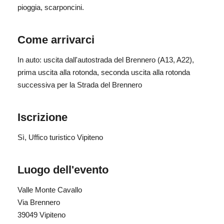
Difficoltà: Facile.
pioggia, scarponcini.
Dislivello: 150 m
Numero partecipanti: min. 4 persone; 15 persone.
Come arrivarci
Termine di iscrizione: entro martedì ore 17.00
In auto: uscita dall'autostrada del Brennero (A13, A22),
prima uscita alla rotonda, seconda uscita alla rotonda
successiva per la Strada del Brennero
Iscrizione
Sì
, Uffico turistico Vipiteno
Luogo dell'evento
Valle Monte Cavallo
Via Brennero
39049 Vipiteno