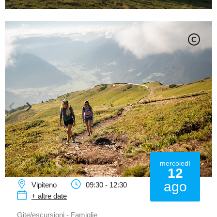
C
mercoledì
12
ago
Vipiteno
09:30 - 12:30
+ altre date
Gite/escursioni - Famiglie