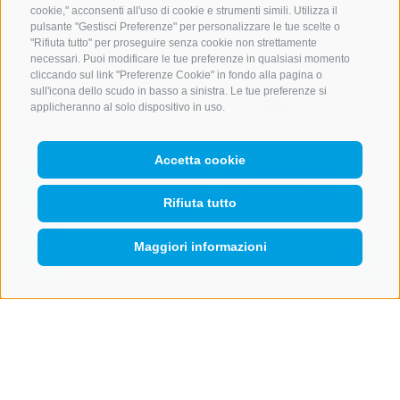
cookie," acconsenti all'uso di cookie e strumenti simili. Utilizza il
pulsante "Gestisci Preferenze" per personalizzare le tue scelte o
"Rifiuta tutto" per proseguire senza cookie non strettamente
necessari. Puoi modificare le tue preferenze in qualsiasi momento
cliccando sul link "Preferenze Cookie" in fondo alla pagina o
sull'icona dello scudo in basso a sinistra. Le tue preferenze si
applicheranno al solo dispositivo in uso.
Accetta cookie
Rifiuta tutto
CONTATTACI
Maggiori informazioni
QUICKLINK
+39 0472 765 521
info@montecavallo.com
NEWSLETTER