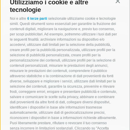
Utilizziamo i cookie e altre
Contin
tecnologie
Tipo alloggio
Noi e altre
6 terze parti
selezionate utilizziamo cookie e tecnologie
simili. Questi strumenti sono essenziali per garantire la fruizione dei
contenuti digitali, migliorare la navigazione e, previo tuo consenso,
per scopi pubblicitari. Ad esempio, potremmo utilizzare i tuoi dati per
le seguenti finalità: archiviare informazioni su dispositivo e/o
accedervi, utilizzare dati limitati per la selezione della pubblicità,
SOLO ESERCIZI PRENOTABILI ONLINE
creare profili per la pubblicità personalizzata, utilizzare profili per la
selezione di pubblicità personalizzata, creare profili per la
personalizzazione dei contenuti, utilizzare profili per la selezione di
contenuti personalizzati, misurare le prestazioni degli annunci,
misurare le prestazioni dei contenuti, comprendere il pubblico
Cerca
attraverso statistiche o la combinazione di dati provenienti da fonti
diverse, sviluppare e migliorare i servizi, utilizzare dati limitati per la
selezione dei contenuti, garantire la sicurezza, prevenire e rilevare
frodi, correggere errori, erogare e presentare pubblicità e contenuto,
salvare e comunicare le scelte sulla privacy, abbinare e combinare
Lista alloggi
dati provenienti da altre fonti di dati, collegare diversi dispositivi,
identificare i dispositivi in base alle informazioni trasmesse
automaticamente, utilizzare dati di geolocalizzazione precisi,
riconoscere i dispositivi in base a informazioni richieste attivamente.
Puoi liberamente prestare, rifiutare o revocare il tuo consenso
senza incorrere in limitazioni sostanziali. Cliccando su "Accetta