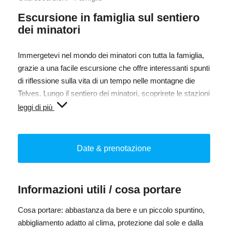
Escursione in famiglia sul sentiero
dei minatori
Immergetevi nel mondo dei minatori con tutta la famiglia,
grazie a una facile escursione che offre interessanti spunti
di riflessione sulla vita di un tempo nelle montagne die
Telves. Lungo il sentiero dei minatori, scoprirete le stazioni
storiche con pannelli illustrativi a tema. Il tutto sarà
leggi di più
ricompensato da meravigliose vedute sui rifugi di Telves e
sulla Val Ridanna.
Un'esperienza per grandi e piccoli, ideale per bambini
Date & prenotazione
curiosi e genitori appassionati di escursioni!
Presso l’OutdoorCenter è possibile noleggiare passeggini
Informazioni utili / cosa portare
da fuoristrada. Il servizio è disponibile solo su
prenotazione ed è a pagamento.
Cosa portare: abbastanza da bere e un piccolo spuntino,
abbigliamento adatto al clima, protezione dal sole e dalla