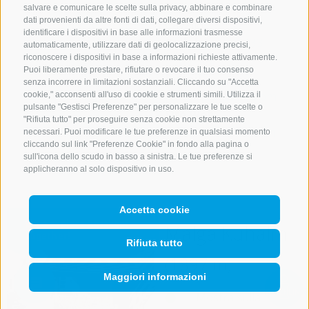
Luogo
39049 Monte
salvare e comunicare le scelte sulla privacy, abbinare e combinare
dati provenienti da altre fonti di dati, collegare diversi dispositivi,
Cavallo
identificare i dispositivi in base alle informazioni trasmesse
Cellulare
+39 333
automaticamente, utilizzare dati di geolocalizzazione precisi,
9360713
riconoscere i dispositivi in base a informazioni richieste attivamente.
Puoi liberamente prestare, rifiutare o revocare il tuo consenso
E-mail
senza incorrere in limitazioni sostanziali. Cliccando su "Accetta
info@furlhuette.com
cookie," acconsenti all'uso di cookie e strumenti simili. Utilizza il
pulsante "Gestisci Preferenze" per personalizzare le tue scelte o
Sito web
"Rifiuta tutto" per proseguire senza cookie non strettamente
www.furlhuette.com
necessari. Puoi modificare le tue preferenze in qualsiasi momento
cliccando sul link "Preferenze Cookie" in fondo alla pagina o
sull'icona dello scudo in basso a sinistra. Le tue preferenze si
dettagli
applicheranno al solo dispositivo in uso.
Accetta cookie
Malga Kuhalm
Rifiuta tutto
(1897 m)
Maggiori informazioni
Mostra
ricerca
QUICKLINK
Mostra sulla