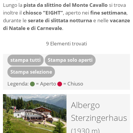
Lungo la
pista da slittino del Monte Cavallo
si trova
inoltre il
chiosco “EIGHT”
, aperto nei
fine settimana
,
durante le
serate di slittata notturna
e nelle
vacanze
di Natale e di Carnevale
.
9
Elementi trovati
stampa tutti
Stampa solo aperti
Stampa selezione
Legenda:
= Aperto
= Chiuso
Albergo
Sterzingerhaus
(1930 m)