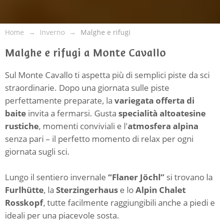
Home
Inverno
Malghe e rifugi
Malghe e rifugi a Monte Cavallo
Sul Monte Cavallo ti aspetta più di semplici piste da sci
straordinarie. Dopo una giornata sulle piste
perfettamente preparate, la
variegata offerta di
baite
invita a fermarsi. Gusta
specialità altoatesine
rustiche
, momenti conviviali e l'
atmosfera alpina
senza pari – il perfetto momento di relax per ogni
giornata sugli sci.
Lungo il sentiero invernale
“Flaner Jöchl”
si trovano la
Furlhütte
, la
Sterzingerhaus
e lo
Alpin Chalet
Rosskopf
, tutte facilmente raggiungibili anche a piedi e
ideali per una piacevole sosta.