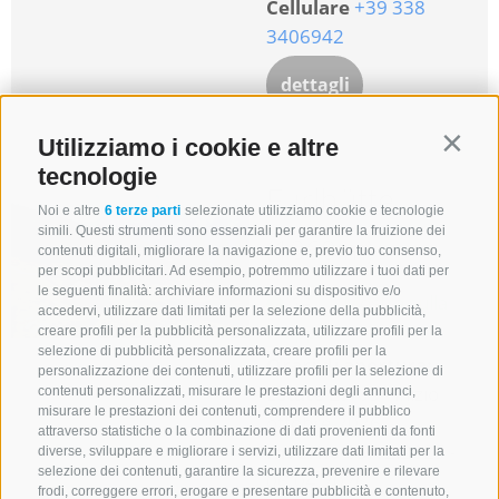
Cellulare
+39 338
3406942
dettagli
Utilizziamo i cookie e altre
Contin
tecnologie
Furlhütte
Noi e altre
6 terze parti
selezionate utilizziamo cookie e tecnologie
simili. Questi strumenti sono essenziali per garantire la fruizione dei
(1860 m)
contenuti digitali, migliorare la navigazione e, previo tuo consenso,
per scopi pubblicitari. Ad esempio, potremmo utilizzare i tuoi dati per
le seguenti finalità: archiviare informazioni su dispositivo e/o
Mostra sulla
accedervi, utilizzare dati limitati per la selezione della pubblicità,
mappa
creare profili per la pubblicità personalizzata, utilizzare profili per la
selezione di pubblicità personalizzata, creare profili per la
Orari di apertura:
personalizzazione dei contenuti, utilizzare profili per la selezione di
Estate
29/05 - inizio
contenuti personalizzati, misurare le prestazioni degli annunci,
misurare le prestazioni dei contenuti, comprendere il pubblico
ottobre 2026
attraverso statistiche o la combinazione di dati provenienti da fonti
Inverno
05.12.2025 -
diverse, sviluppare e migliorare i servizi, utilizzare dati limitati per la
selezione dei contenuti, garantire la sicurezza, prevenire e rilevare
06.04.2026
frodi, correggere errori, erogare e presentare pubblicità e contenuto,