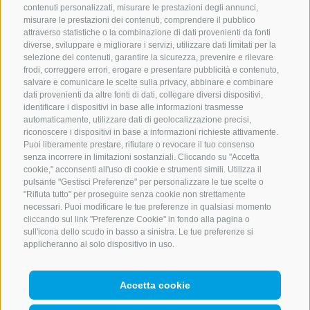
CONTATTACI
contenuti personalizzati, misurare le prestazioni degli annunci,
misurare le prestazioni dei contenuti, comprendere il pubblico
attraverso statistiche o la combinazione di dati provenienti da fonti
+39 0472 765 521
diverse, sviluppare e migliorare i servizi, utilizzare dati limitati per la
info@montecavallo.com
selezione dei contenuti, garantire la sicurezza, prevenire e rilevare
frodi, correggere errori, erogare e presentare pubblicità e contenuto,
salvare e comunicare le scelte sulla privacy, abbinare e combinare
dati provenienti da altre fonti di dati, collegare diversi dispositivi,
identificare i dispositivi in base alle informazioni trasmesse
NEWSLETTER
automaticamente, utilizzare dati di geolocalizzazione precisi,
riconoscere i dispositivi in base a informazioni richieste attivamente.
Rimani aggiornato sulle nostre offerte
Puoi liberamente prestare, rifiutare o revocare il tuo consenso
senza incorrere in limitazioni sostanziali. Cliccando su "Accetta
cookie," acconsenti all'uso di cookie e strumenti simili. Utilizza il
pulsante "Gestisci Preferenze" per personalizzare le tue scelte o
"Rifiuta tutto" per proseguire senza cookie non strettamente
necessari. Puoi modificare le tue preferenze in qualsiasi momento
cliccando sul link "Preferenze Cookie" in fondo alla pagina o
sull'icona dello scudo in basso a sinistra. Le tue preferenze si
Registrati
applicheranno al solo dispositivo in uso.
Accetta cookie