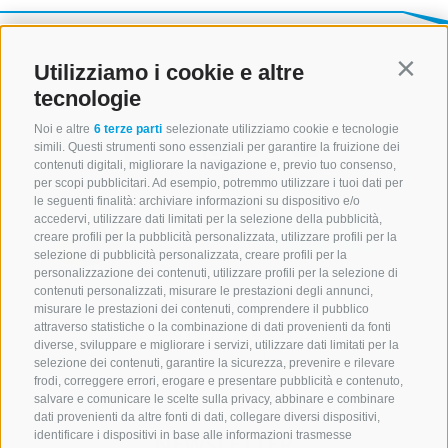
Utilizziamo i cookie e altre
Contin
tecnologie
Noi e altre
6 terze parti
selezionate utilizziamo cookie e tecnologie
simili. Questi strumenti sono essenziali per garantire la fruizione dei
contenuti digitali, migliorare la navigazione e, previo tuo consenso,
per scopi pubblicitari. Ad esempio, potremmo utilizzare i tuoi dati per
le seguenti finalità: archiviare informazioni su dispositivo e/o
accedervi, utilizzare dati limitati per la selezione della pubblicità,
creare profili per la pubblicità personalizzata, utilizzare profili per la
selezione di pubblicità personalizzata, creare profili per la
personalizzazione dei contenuti, utilizzare profili per la selezione di
CONTATTACI
contenuti personalizzati, misurare le prestazioni degli annunci,
misurare le prestazioni dei contenuti, comprendere il pubblico
attraverso statistiche o la combinazione di dati provenienti da fonti
+39 0472 765 521
diverse, sviluppare e migliorare i servizi, utilizzare dati limitati per la
info@montecavallo.com
selezione dei contenuti, garantire la sicurezza, prevenire e rilevare
frodi, correggere errori, erogare e presentare pubblicità e contenuto,
salvare e comunicare le scelte sulla privacy, abbinare e combinare
dati provenienti da altre fonti di dati, collegare diversi dispositivi,
identificare i dispositivi in base alle informazioni trasmesse
NEWSLETTER