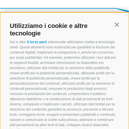
Utilizziamo i cookie e altre
Contin
tecnologie
Noi e altre
6 terze parti
selezionate utilizziamo cookie e tecnologie
simili. Questi strumenti sono essenziali per garantire la fruizione dei
contenuti digitali, migliorare la navigazione e, previo tuo consenso,
per scopi pubblicitari. Ad esempio, potremmo utilizzare i tuoi dati per
le seguenti finalità: archiviare informazioni su dispositivo e/o
accedervi, utilizzare dati limitati per la selezione della pubblicità,
creare profili per la pubblicità personalizzata, utilizzare profili per la
selezione di pubblicità personalizzata, creare profili per la
personalizzazione dei contenuti, utilizzare profili per la selezione di
CONTATTACI
contenuti personalizzati, misurare le prestazioni degli annunci,
misurare le prestazioni dei contenuti, comprendere il pubblico
attraverso statistiche o la combinazione di dati provenienti da fonti
+39 0472 765 521
diverse, sviluppare e migliorare i servizi, utilizzare dati limitati per la
info@montecavallo.com
selezione dei contenuti, garantire la sicurezza, prevenire e rilevare
frodi, correggere errori, erogare e presentare pubblicità e contenuto,
salvare e comunicare le scelte sulla privacy, abbinare e combinare
dati provenienti da altre fonti di dati, collegare diversi dispositivi,