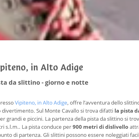
piteno, in Alto Adige
sta da slittino - giorno e notte
presso
Vipiteno, in Alto Adige
, offre l’avventura dello slitt
divertimento. Sul Monte Cavallo si trova difatti
la pista 
r grandi e piccini. La partenza della pista da slittino si t
ri s.l.m.. La pista conduce per
900 metri di dislivello
attr
punto di partenza. Gli slittini possono essere noleggiati fa