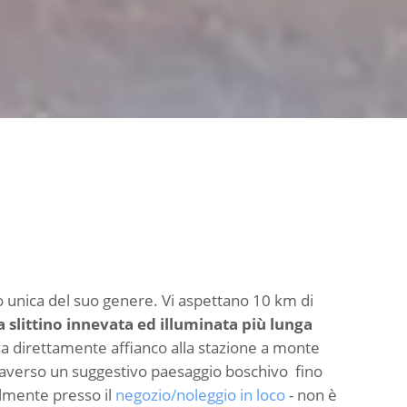
ino unica del suo genere. Vi aspettano 10 km di
da slittino innevata ed illuminata più lunga
rova direttamente affianco alla stazione a monte
averso un suggestivo paesaggio boschivo fino
cilmente presso il
negozio/noleggio in loco
- non è