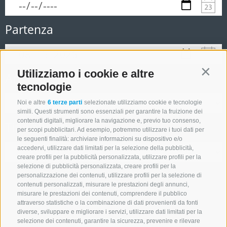
Partenza
Utilizziamo i cookie e altre
Contin
Area vacanze
tecnologie
Noi e altre
6 terze parti
selezionate utilizziamo cookie e tecnologie
simili. Questi strumenti sono essenziali per garantire la fruizione dei
contenuti digitali, migliorare la navigazione e, previo tuo consenso,
Tipo alloggio
per scopi pubblicitari. Ad esempio, potremmo utilizzare i tuoi dati per
le seguenti finalità: archiviare informazioni su dispositivo e/o
accedervi, utilizzare dati limitati per la selezione della pubblicità,
creare profili per la pubblicità personalizzata, utilizzare profili per la
selezione di pubblicità personalizzata, creare profili per la
personalizzazione dei contenuti, utilizzare profili per la selezione di
contenuti personalizzati, misurare le prestazioni degli annunci,
SOLO ESERCIZI PRENOTABILI ONLINE
misurare le prestazioni dei contenuti, comprendere il pubblico
attraverso statistiche o la combinazione di dati provenienti da fonti
diverse, sviluppare e migliorare i servizi, utilizzare dati limitati per la
selezione dei contenuti, garantire la sicurezza, prevenire e rilevare