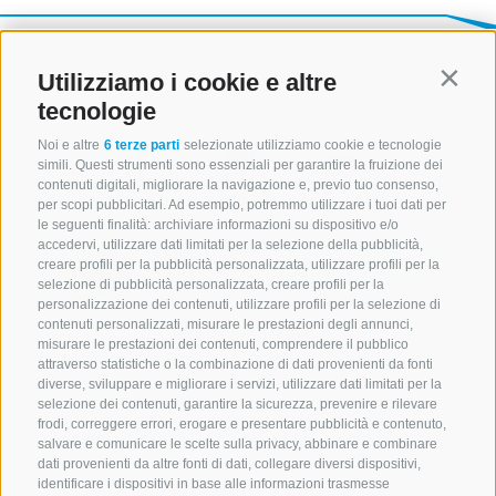
Utilizziamo i cookie e altre
Contin
tecnologie
Noi e altre
6 terze parti
selezionate utilizziamo cookie e tecnologie
simili. Questi strumenti sono essenziali per garantire la fruizione dei
contenuti digitali, migliorare la navigazione e, previo tuo consenso,
per scopi pubblicitari. Ad esempio, potremmo utilizzare i tuoi dati per
le seguenti finalità: archiviare informazioni su dispositivo e/o
accedervi, utilizzare dati limitati per la selezione della pubblicità,
creare profili per la pubblicità personalizzata, utilizzare profili per la
selezione di pubblicità personalizzata, creare profili per la
personalizzazione dei contenuti, utilizzare profili per la selezione di
CONTATTACI
contenuti personalizzati, misurare le prestazioni degli annunci,
misurare le prestazioni dei contenuti, comprendere il pubblico
attraverso statistiche o la combinazione di dati provenienti da fonti
+39 0472 765 521
diverse, sviluppare e migliorare i servizi, utilizzare dati limitati per la
info@montecavallo.com
selezione dei contenuti, garantire la sicurezza, prevenire e rilevare
frodi, correggere errori, erogare e presentare pubblicità e contenuto,
salvare e comunicare le scelte sulla privacy, abbinare e combinare
dati provenienti da altre fonti di dati, collegare diversi dispositivi,
identificare i dispositivi in base alle informazioni trasmesse
NEWSLETTER