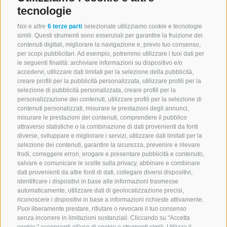
tecnologie
Noi e altre
6 terze parti
selezionate utilizziamo cookie e tecnologie
simili. Questi strumenti sono essenziali per garantire la fruizione dei
contenuti digitali, migliorare la navigazione e, previo tuo consenso,
per scopi pubblicitari. Ad esempio, potremmo utilizzare i tuoi dati per
le seguenti finalità: archiviare informazioni su dispositivo e/o
accedervi, utilizzare dati limitati per la selezione della pubblicità,
creare profili per la pubblicità personalizzata, utilizzare profili per la
selezione di pubblicità personalizzata, creare profili per la
personalizzazione dei contenuti, utilizzare profili per la selezione di
CONTATTACI
contenuti personalizzati, misurare le prestazioni degli annunci,
misurare le prestazioni dei contenuti, comprendere il pubblico
attraverso statistiche o la combinazione di dati provenienti da fonti
+39 0472 765 521
diverse, sviluppare e migliorare i servizi, utilizzare dati limitati per la
info@montecavallo.com
selezione dei contenuti, garantire la sicurezza, prevenire e rilevare
frodi, correggere errori, erogare e presentare pubblicità e contenuto,
salvare e comunicare le scelte sulla privacy, abbinare e combinare
dati provenienti da altre fonti di dati, collegare diversi dispositivi,
identificare i dispositivi in base alle informazioni trasmesse
NEWSLETTER
automaticamente, utilizzare dati di geolocalizzazione precisi,
riconoscere i dispositivi in base a informazioni richieste attivamente.
Rimani aggiornato sulle nostre offerte
Puoi liberamente prestare, rifiutare o revocare il tuo consenso
senza incorrere in limitazioni sostanziali. Cliccando su "Accetta