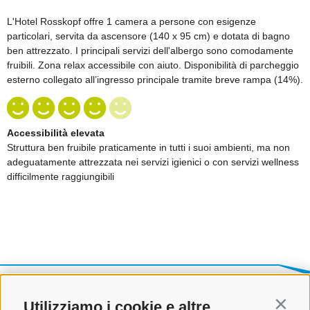
Utilizziamo i cookie e altre
Contin