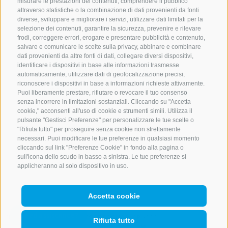
misurare le prestazioni dei contenuti, comprendere il pubblico
attraverso statistiche o la combinazione di dati provenienti da fonti
+39 0472 765 521
diverse, sviluppare e migliorare i servizi, utilizzare dati limitati per la
info@montecavallo.com
selezione dei contenuti, garantire la sicurezza, prevenire e rilevare
frodi, correggere errori, erogare e presentare pubblicità e contenuto,
salvare e comunicare le scelte sulla privacy, abbinare e combinare
dati provenienti da altre fonti di dati, collegare diversi dispositivi,
identificare i dispositivi in base alle informazioni trasmesse
NEWSLETTER
automaticamente, utilizzare dati di geolocalizzazione precisi,
riconoscere i dispositivi in base a informazioni richieste attivamente.
Rimani aggiornato sulle nostre offerte
Puoi liberamente prestare, rifiutare o revocare il tuo consenso
senza incorrere in limitazioni sostanziali. Cliccando su "Accetta
cookie," acconsenti all'uso di cookie e strumenti simili. Utilizza il
pulsante "Gestisci Preferenze" per personalizzare le tue scelte o
"Rifiuta tutto" per proseguire senza cookie non strettamente
necessari. Puoi modificare le tue preferenze in qualsiasi momento
cliccando sul link "Preferenze Cookie" in fondo alla pagina o
sull'icona dello scudo in basso a sinistra. Le tue preferenze si
Registrati
applicheranno al solo dispositivo in uso.
Accetta cookie
CREDITS
MAPPA DEL SITO
COOKIE POLICY
PRIVACY
Rifiuta tutto